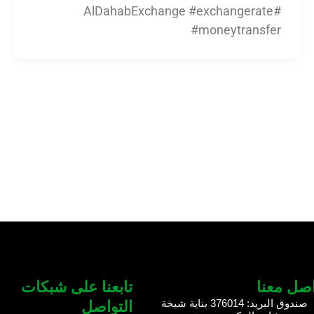
#AlDahabExchange #exchangerate
#moneytransfer
اصل معنا
تابعنا على شبكات
صندوق البريد: 376014 بناية شيخة
التواصل