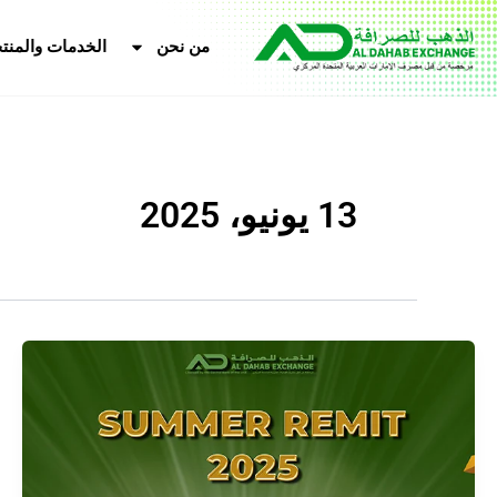
خطي
content
لى
من نحن
الخدمات والمنت
لمحتوى
13 يونيو، 2025