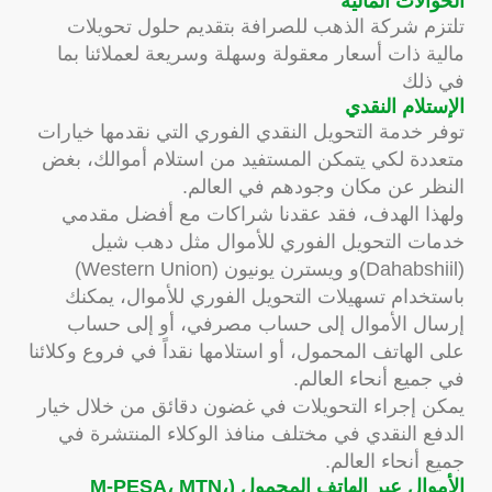
الحوالات المالية
تلتزم شركة الذهب للصرافة بتقديم حلول تحويلات
مالية ذات أسعار معقولة وسهلة وسريعة لعملائنا بما
في ذلك
الإستلام النقدي
توفر خدمة التحويل النقدي الفوري التي نقدمها خيارات
متعددة لكي يتمكن المستفيد من استلام أموالك، بغض
النظر عن مكان وجودهم في العالم.
ولهذا الهدف، فقد عقدنا شراكات مع أفضل مقدمي
خدمات التحويل الفوري للأموال مثل دهب شيل
(Dahabshiil)و ويسترن يونيون (Western Union)
باستخدام تسهيلات التحويل الفوري للأموال، يمكنك
إرسال الأموال إلى حساب مصرفي، أو إلى حساب
على الهاتف المحمول، أو استلامها نقداً في فروع وكلائنا
في جميع أنحاء العالم.
يمكن إجراء التحويلات في غضون دقائق من خلال خيار
الدفع النقدي في مختلف منافذ الوكلاء المنتشرة في
جميع أنحاء العالم.
الأموال عبر الهاتف المحمول (M-PESA، MTN،