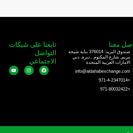
اصل معنا
تابعنا على شبكات
صندوق البريد: 376014 بناية شيخة
التواصل
مريم, شارع المكتوم , ديرة, دبي
الاجتماعي
الامارات العربية المتحدة
Y
I
F
info@aldahabexchange.com
o
n
a
u
s
c
+971-4-2347014
t
t
e
u
a
b
+971-80032422
b
g
o
e
r
o
a
k
m