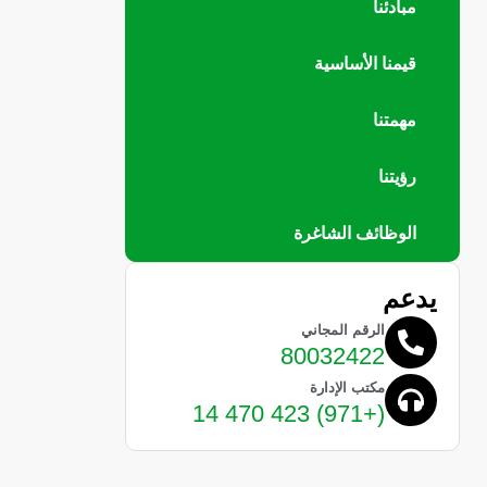
مبادئنا
قيمنا الأساسية
مهمتنا
رؤيتنا
الوظائف الشاغرة
يدعم
الرقم المجاني
80032422
مكتب الإدارة
(+971) 423 470 14